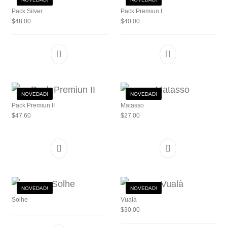
Pack Silver
Pack Premiun I
$
48.00
$
40.00
NOVEDAD!
NOVEDAD!
Pack Premiun II
Matasso
$
47.60
$
27.00
NOVEDAD!
NOVEDAD!
Solhe
Vualà
$
30.00