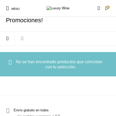
0
MENU
Inicio
/
Tienda
Promociones!
Productos Nuevos
Promociones!
Tinto
Blanco
No se han encontrado productos que coincidan
con tu selección.
Lombardia
Rosado
Espumosos
Regalos
Piamonte
Emilia Romaña
Venecia
Marcas (Le Marche)
Envío gratuito en todos